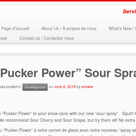
Serv
Page d’accueil
About Us / À propos de nous
What’s New / 
esse
Contact us / Contactez nous
“Pucker Power” Sour Spra
 was posted in
on
June 6, 2018
by
snowie
Uncategorized
“Pucker Power” to your snow cone with our new “sour spray”. Squirt it
We recommend Sour Cherry and Sour Grape, but try them all! No extra
u “Pucker Power” à votre cornet de glace avec notre nouveau “spray aig