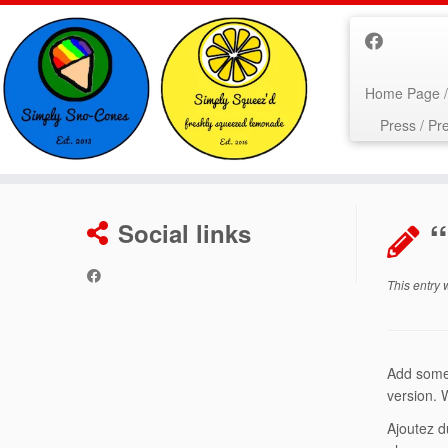
Home Page / 
Press / Pr
Skip
to
Social links
content
This entry
Add some 
version. 
Ajoutez d