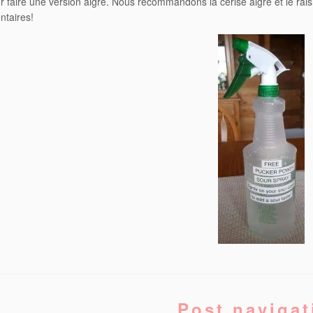
r faire une version aigre. Nous recommandons la cerise aigre et le rais
ntaires!
Post navigat