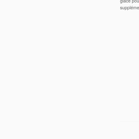
glace pou
suppléme